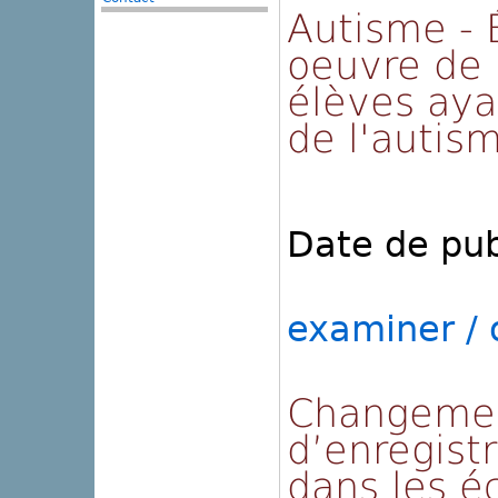
Autisme - 
oeuvre de
élèves aya
de l'autis
Date de pub
examiner / o
Changemen
d’enregistr
dans les é