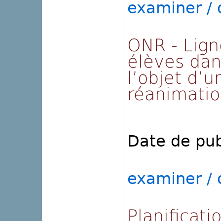
examiner / o
ONR - Lign
élèves dan
l’objet d’
réanimati
Date de pub
examiner / o
Planificati