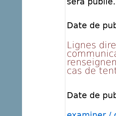
sera publié.
Date de pub
Lignes dire
communica
renseignem
cas de ten
Date de pub
examiner / o