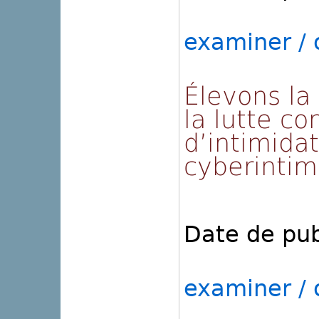
examiner / o
Élevons la 
la lutte c
d’intimidat
cyberintim
Date de pub
examiner / o